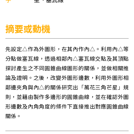
字
星、塞瓦線
摘要或動機
先設定△作為外圖形，在其內作內△。利用內△等
分點做塞瓦線，透過相鄰內△塞瓦線交點及其頂點
探討產生之不同圓錐曲線圖形的關係，並做相關推
論及證明。之後，改變外圖形邊數，利用外圖形相
鄰邊夾角與內△的關係研究出「萬花三角芒星」規
則，並藉由製作多邊形的圓錐曲線，並在確認外圖
形邊數及內角角度的條件下直接推出對應圓錐曲線
關係。