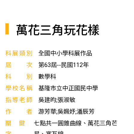
萬花三角玩花樣
科展類別
全國中小學科展作品
屆次
第63屆--民國112年
科別
數學科
學校名稱
基隆市立中正國民中學
指導老師
吳建昀;張淑敏
作者
游芳華;吳姵妤;潘辰芳
關鍵
七點共一圓錐曲線、萬花三角芒