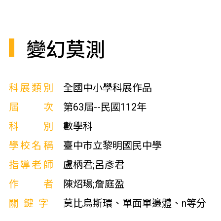
變幻莫測
科展類別
全國中小學科展作品
屆次
第63屆--民國112年
科別
數學科
學校名稱
臺中市立黎明國民中學
指導老師
盧柄君;呂彥君
作者
陳炤瑒;詹庭盈
關鍵字
莫比烏斯環、單面單邊體、n等分