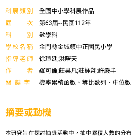
科展類別
全國中小學科展作品
屆次
第63屆--民國112年
科別
數學科
學校名稱
金門縣金城鎮中正國民小學
指導老師
徐瑄廷;洪曙天
作者
羅可倫;莊昊凡;莊詠翔;許嚴丰
關鍵字
機率累積函數、等比數列、中位數
摘要或動機
本研究旨在探討抽獎活動中，抽中累積人數的分布