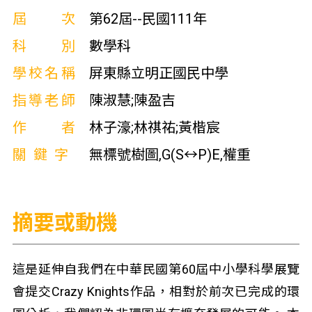
屆次
第62屆--民國111年
科別
數學科
學校名稱
屏東縣立明正國民中學
指導老師
陳淑慧;陳盈吉
作者
林子濠;林祺祐;黃楷宸
關鍵字
無標號樹圖,G(S↔P)E,權重
摘要或動機
這是延伸自我們在中華民國第60屆中小學科學展覽
會提交Crazy Knights作品，相對於前次已完成的環