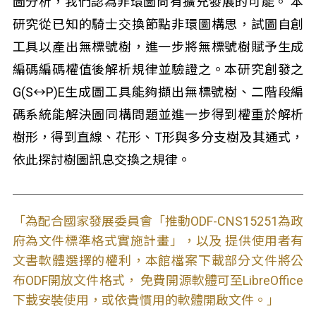
圖分析，我們認為非環圖尚有擴充發展的可能。 本
研究從已知的騎士交換節點非環圖構思，試圖自創
工具以產出無標號樹，進一步將無標號樹賦予生成
編碼編碼權值後解析規律並驗證之。本研究創發之
G(S↔P)E生成圖工具能夠擷出無標號樹、二階段編
碼系統能解決圖同構問題並進一步得到權重於解析
樹形，得到直線、花形、T形與多分支樹及其通式，
依此探討樹圖訊息交換之規律。
「為配合國家發展委員會「推動ODF-CNS15251為政
府為文件標準格式實施計畫」，以及 提供使用者有
文書軟體選擇的權利，本館檔案下載部分文件將公
布ODF開放文件格式， 免費開源軟體可至LibreOffice
下載安裝使用，或依貴慣用的軟體開啟文件。」