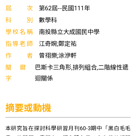
屆次
第62屆--民國111年
科別
數學科
學校名稱
南投縣立大成國民中學
指導老師
江奇婉;鄭定祐
作者
曾祤樂;涂洢軒
關鍵
巴斯卡三角形,排列組合,二階線性遞
字
迴關係
摘要或動機
本研究旨在探討科學研習月刊60-3期中「黑白毛毛