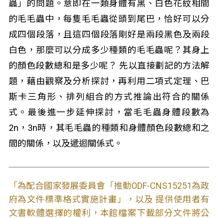
蟲」的問題。意即在一類身體有黑、白色花紋相間
的毛毛蟲中，每隻毛毛蟲從頭到尾巴，恰好可以分
成四個段落，且這四個段落剛好是兩段黑色及兩段
白色，那麼可以分成多少種類的毛毛蟲呢？其身上
的顏色段數總和是多少呢？ 先以直接劃記的方法解
題，藉由觀察及分析探討，再利用二項式定理、巴
斯卡三角形、排列組合的方式推論出符合的關係
式。最後進一步延伸探討，當毛毛蟲身體段數為
2n，3n時，其毛毛蟲的種類和身體顏色段數總和之
間的關係，以及遞迴關係式。
「為配合國家發展委員會「推動ODF-CNS15251為政
府為文件標準格式實施計畫」，以及 提供使用者有
文書軟體選擇的權利，本館檔案下載部分文件將公