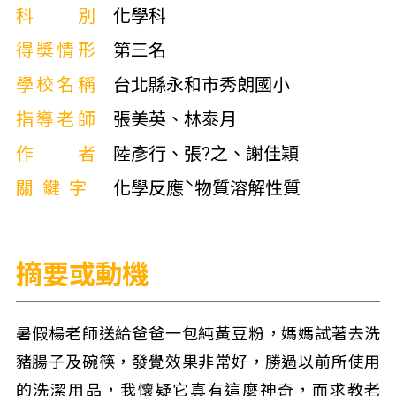
科別
化學科
得獎情形
第三名
學校名稱
台北縣永和市秀朗國小
指導老師
張美英、林泰月
作者
陸彥行、張?之、謝佳穎
關鍵字
化學反應ˋ物質溶解性質
摘要或動機
暑假楊老師送給爸爸一包純黃豆粉，媽媽試著去洗
豬腸子及碗筷，發覺效果非常好，勝過以前所使用
的洗潔用品，我懷疑它真有這麼神奇，而求教老