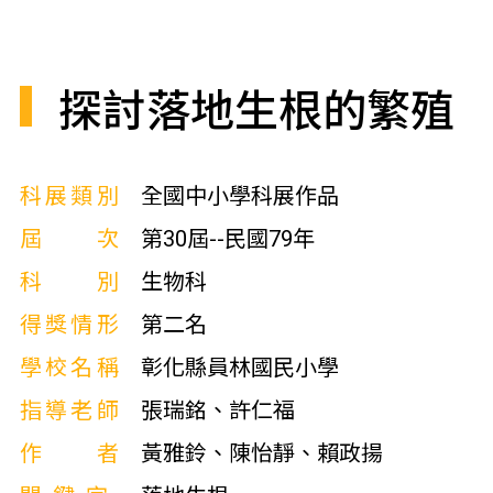
探討落地生根的繁殖
科展類別
全國中小學科展作品
屆次
第30屆--民國79年
科別
生物科
得獎情形
第二名
學校名稱
彰化縣員林國民小學
指導老師
張瑞銘、許仁福
作者
黃雅鈴、陳怡靜、賴政揚