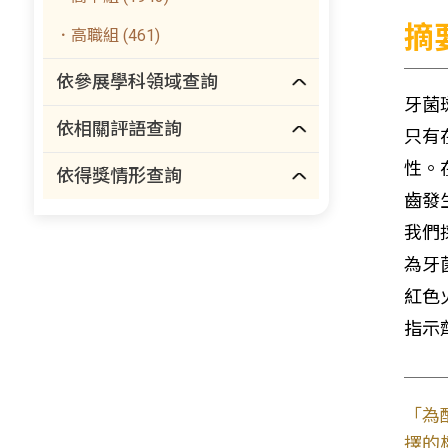
摘
．高職組 (461)
依參展學科領域查詢
牙菌
依相關評語查詢
只有
性。
依得獎情形查詢
齒發
我們
為牙
紅色
指示
「為
擇的