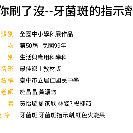
你刷了沒--牙菌斑的指示
展類別
全國中小學科展作品
屆次
第50屆--民國99年
科別
生活與應用科學科
獎情形
最佳鄉土教材獎
校名稱
臺中市立居仁國民中學
導老師
施晶晶;黃湄鈞
作者
黃怡璇;劉家欣;林姿?;楊捷茹
鍵字
牙菌斑,牙菌斑指示劑,紅色火龍果