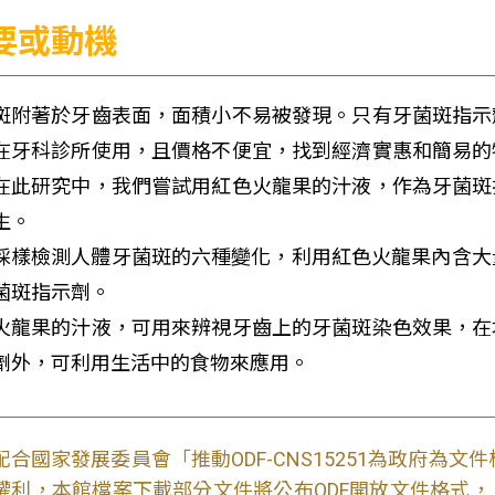
要或動機
斑附著於牙齒表面，面積小不易被發現。只有牙菌斑指示
在牙科診所使用，且價格不便宜，找到經濟實惠和簡易的
在此研究中，我們嘗試用紅色火龍果的汁液，作為牙菌斑
生。
採樣檢測人體牙菌斑的六種變化，利用紅色火龍果內含大量
菌斑指示劑。
火龍果的汁液，可用來辨視牙齒上的牙菌斑染色效果，在
劑外，可利用生活中的食物來應用。
配合國家發展委員會「推動ODF-CNS15251為政府為
權利，本館檔案下載部分文件將公布ODF開放文件格式， 免費