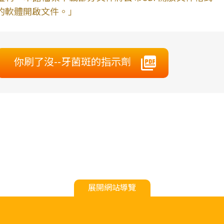
的軟體開啟文件。」
你刷了沒--牙菌斑的指示劑
展開網站導覽