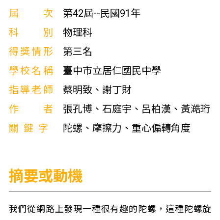
屆次
第42屆--民國91年
科別
物理科
得獎情形
第三名
學校名稱
臺中市立居仁國民中學
指導老師
蔡明致、謝丁財
作者
張孔博、石庭宇、呂柏漢、黃澔珩
關鍵字
陀螺、摩擦力、重心偏轉角度
摘要或動機
我們從網路上發現一種很有趣的陀螺，這種陀螺旋