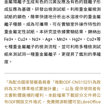
金屬陽離子生成有色的沉澱反應及有色的錯離子形
成反應為基礎，研發出檢測試紙。利用重金屬檢測
試紙的顯色，簡單快速地分析出水溶液中的重金屬
離子種類，成為可攜帶、可在實驗室外操作特性的
重金屬定性試紙。本研究並依據實驗結果，歸納出
Fe
3+
、Cu
2+
、Ni
2+
、Ag
+
、Mn
2+
、Hg
2+
、Co
2+
等
七種重金屬離子的檢測流程，並可利用多種檢測試
紙來測試同一種重金屬離子，更提昇了鑑別的準確
度。
「為配合國家發展委員會「推動ODF-CNS15251為政
府為文件標準格式實施計畫」，以及 提供使用者有
文書軟體選擇的權利，本館檔案下載部分文件將公
布ODF開放文件格式， 免費開源軟體可至LibreOffice