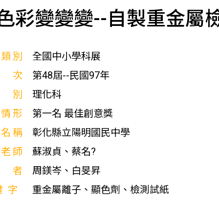
色彩變變變--自製重金屬
展類別
全國中小學科展
屆次
第48屆--民國97年
科別
理化科
獎情形
第一名 最佳創意獎
校名稱
彰化縣立陽明國民中學
導老師
蘇淑貞、蔡名?
作者
周鎂岑、白旻昇
鍵字
重金屬離子、顯色劑、檢測試紙