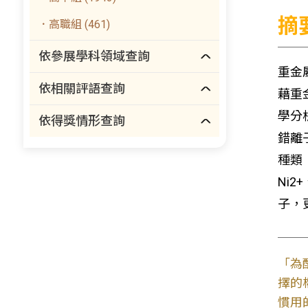
摘
．高職組 (461)
依參展學科領域查詢
重金
依相關評語查詢
藉重
學分
依得獎情形查詢
錯離
種類
Ni
2+
子，
「為
擇的
慣用