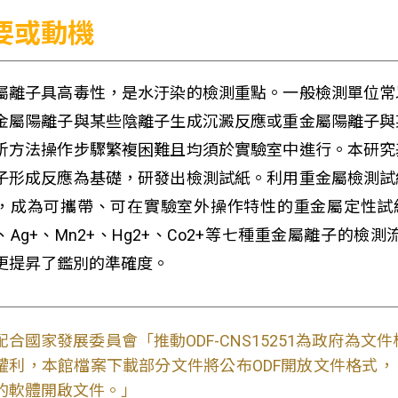
要或動機
屬離子具高毒性，是水汙染的檢測重點。一般檢測單位常
金屬陽離子與某些陰離子生成沉澱反應或重金屬陽離子與
析方法操作步驟繁複困難且均須於實驗室中進行。本研究
子形成反應為基礎，研發出檢測試紙。利用重金屬檢測試
，成為可攜帶、可在實驗室外操作特性的重金屬定性試
、Ag
+
、Mn
2+
、Hg
2+
、Co
2+
等七種重金屬離子的檢測
更提昇了鑑別的準確度。
配合國家發展委員會「推動ODF-CNS15251為政府為
權利，本館檔案下載部分文件將公布ODF開放文件格式， 免費
的軟體開啟文件。」