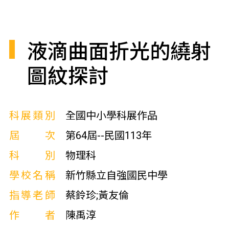
液滴曲面折光的繞射
圖紋探討
科展類別
全國中小學科展作品
屆次
第64屆--民國113年
科別
物理科
學校名稱
新竹縣立自強國民中學
指導老師
蔡鈴珍;黃友倫
作者
陳禹淳