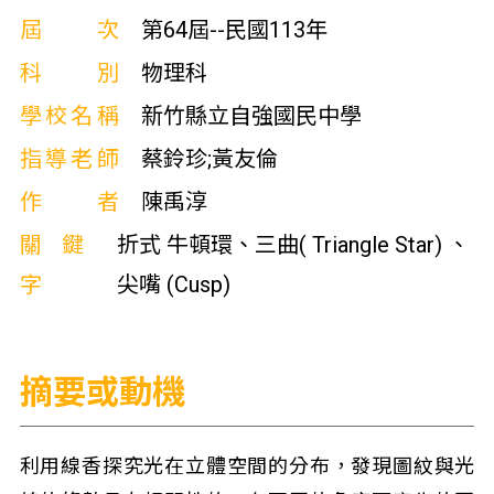
屆次
第64屆--民國113年
科別
物理科
學校名稱
新竹縣立自強國民中學
指導老師
蔡鈴珍;黃友倫
作者
陳禹淳
關鍵
折式 牛頓環、三曲( Triangle Star) 、
字
尖嘴 (Cusp)
摘要或動機
利用線香探究光在立體空間的分布，發現圖紋與光