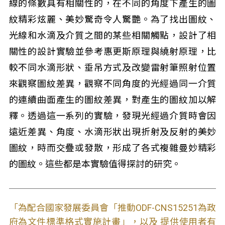
線的條數具有相關性的，在不同的角度下產生的圖
紋精彩炫麗、美妙驚奇令人驚艷。為了找出圖紋、
光線和水滴及介質之間的某些相關觸點，設計了相
關性的設計實驗並參考惠更斯原理與繞射原理，比
較不同水滴形狀、垂吊方式及改變雷射筆照射位置
來觀察圖紋差異，觀察不同角度的光經過同一介質
的連續曲面產生的圖紋差異，對產生的圖紋加以解
釋。透過這一系列的實驗，發現光經過介質時會因
遠近差異、角度、水滴形狀出現折射及反射的美妙
圖紋，時而交疊或發散，形成了各式複雜曼妙精彩
的圖紋。這些都是本實驗值得探討的研究。
「為配合國家發展委員會「推動ODF-CNS15251為政
府為文件標準格式實施計畫」，以及 提供使用者有