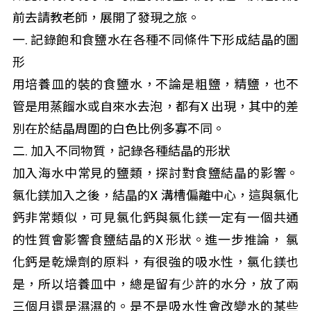
前去請教老師，展開了發現之旅。
一. 記錄飽和食鹽水在各種不同條件下形成結晶的圖
形
用培養皿的裝的食鹽水，不論是粗鹽，精鹽，也不
管是用蒸餾水或自來水去泡，都有X 出現，其中的差
別在於結晶周圍的白色比例多寡不同。
二. 加入不同物質，記錄各種結晶的形狀
加入海水中常見的鹽類，探討對食鹽結晶的影響。
氯化鎂加入之後，結晶的X 溝槽偏離中心，這與氯化
鈣非常類似，可見氯化鈣與氯化鎂一定有一個共通
的性質會影響食鹽結晶的X 形狀。進一步推論， 氯
化鈣是乾燥劑的原料，有很強的吸水性，氯化鎂也
是，所以培養皿中，總是留有少許的水分，放了兩
三個月還是濕濕的。是不是吸水性會改變水的某些