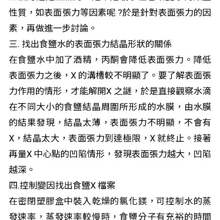
性質，如表面張力等因素呢 ?於是針對表面張力的因
素，再做進一步討論。
三. 找出食鹽水的表面張力結晶形狀的關係
在食鹽水中加了酒精，丙酮會降低表面張力。降低
表面張力之後，X 的溝槽較不明顯了。要了解表面張
力作用的情形，才能解開X 之謎，於是直接觀察水滴
在不同大小的食鹽結晶周圍所形成的水膜，由水膜
的結果發現，結晶太薄，表面張力不明顯，不會有
X，結晶太大，表面張力到達極限，X 就終止。接著
再量X 中心點的凹陷情形，發現表面張力越大，凹陷
越深。
四.控制變因找出食鹽X 檔案
在密閉塑膠盒中裝入乾燥的氯化鎂，可控制水的蒸
發速率，蒸發速率較慢時，食鹽分子有充裕的時間