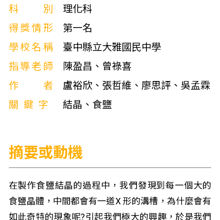
科別
理化科
得獎情形
第一名
學校名稱
臺中縣立大雅國民中學
指導老師
陳盈昌、曾祿喜
作者
盧裕欣、張哲維、廖思評、吳孟霖
關鍵字
結晶、食鹽
摘要或動機
在製作食鹽結晶的過程中，我們發現到每一個大的
食鹽晶體，中間都會有一道X 形的溝槽，為什麼會有
如此奇特的現象呢?引起我們極大的興趣，於是我們