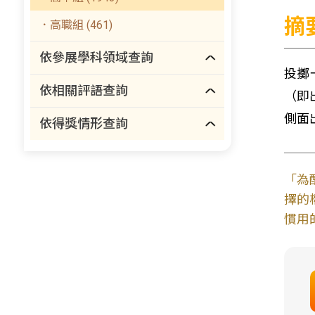
摘
．高職組 (461)
依參展學科領域查詢
投擲
依相關評語查詢
（即
側面
依得獎情形查詢
「為
擇的
慣用