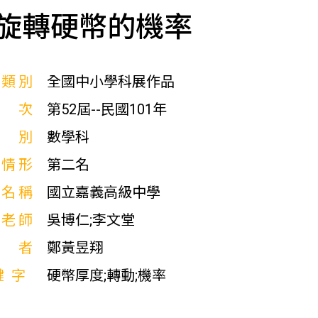
旋轉硬幣的機率
展類別
全國中小學科展作品
屆次
第52屆--民國101年
科別
數學科
獎情形
第二名
校名稱
國立嘉義高級中學
導老師
吳博仁;李文堂
作者
鄭黃昱翔
鍵字
硬幣厚度;轉動;機率