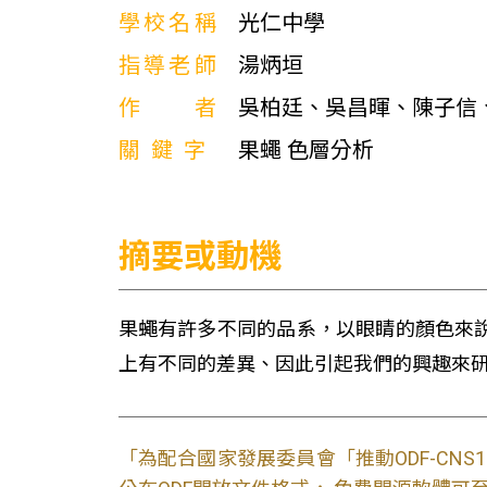
學校名稱
光仁中學
指導老師
湯炳垣
作者
吳柏廷、吳昌暉、陳子信
關鍵字
果蠅 色層分析
摘要或動機
果蠅有許多不同的品系，以眼睛的顏色來
上有不同的差異、因此引起我們的興趣來
「為配合國家發展委員會「推動ODF-CN