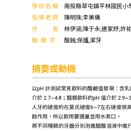
學校名稱
南投縣草屯鎮平林國民小
指導老師
陳明珠;李美儀
作者
林伊涵;陳于永;連家妤;許
關鍵字
酸蝕,保護,潔牙
摘要或動機
以pH 計測試常見飲料的酸鹼值發現：含乳飲料的p
介於 2.7~4.8；醋類飲料的pH 值介於 2.9
人牙的硬度約在莫氏硬度6~7左右硬度
蝕作用，所以飲用要適量並用水漱口。
將不同種類的牙齒分別泡進醋酸溶液中進行耐酸比