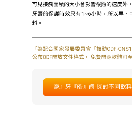
可見接觸面積的大小會影響酸蝕的速度外
牙膏的保護時效只有1~6小時，所以早
料。
「為配合國家發展委員會「推動ODF-CN
公布ODF開放文件格式， 免費開源軟體可至L
靈』牙『皓』齒-探討不同飲