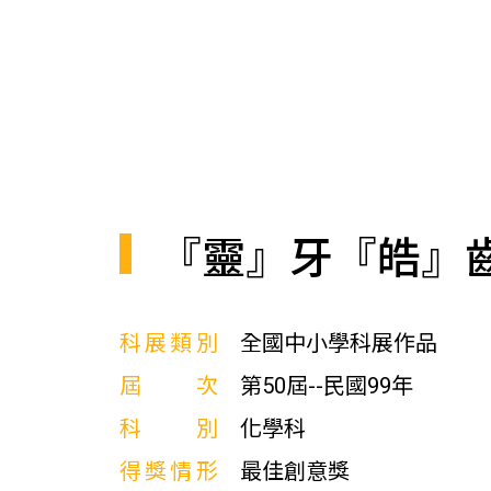
『靈』牙『皓』
科展類別
全國中小學科展作品
屆次
第50屆--民國99年
科別
化學科
得獎情形
最佳創意獎