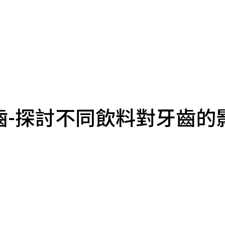
齒-探討不同飲料對牙齒的