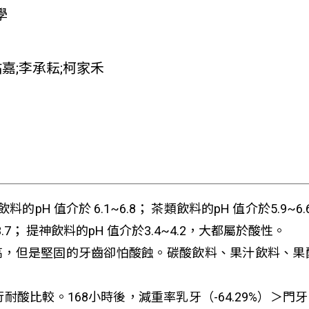
學
祐嘉;李承耘;柯家禾
H 值介於 6.1~6.8； 茶類飲料的pH 值介於5.9~6.6
~3.7； 提神飲料的pH 值介於3.4~4.2，大都屬於酸性。
很高，但是堅固的牙齒卻怕酸蝕。碳酸飲料、果汁飲料、
較。168小時後，減重率乳牙（-64.29%）＞門牙（-12.