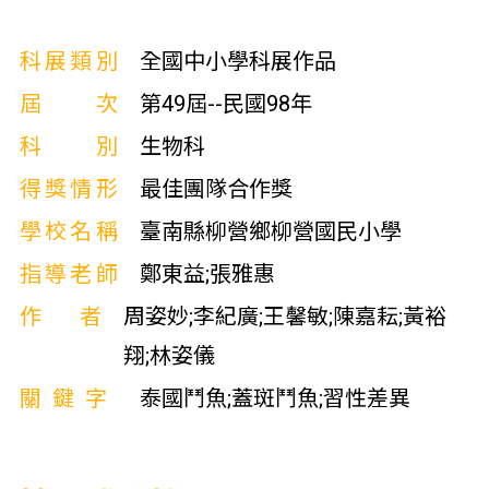
科展類別
全國中小學科展作品
屆次
第49屆--民國98年
科別
生物科
得獎情形
最佳團隊合作獎
學校名稱
臺南縣柳營鄉柳營國民小學
指導老師
鄭東益;張雅惠
作者
周姿妙;李紀廣;王馨敏;陳嘉耘;黃裕
翔;林姿儀
關鍵字
泰國鬥魚;蓋斑鬥魚;習性差異