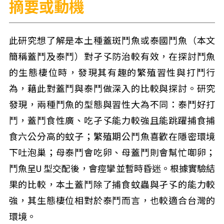
摘要或動機
此研究想了解是本土種蓋斑鬥魚或泰國鬥魚（本文
簡稱蓋鬥及泰鬥）對孑孓防治較有效，在探討鬥魚
的生態棲位時，發現其有趣的繁殖習性與打鬥行
為，藉此對蓋鬥與泰鬥做深入的比較與探討。研究
發現，兩種鬥魚的型態與習性大為不同：泰鬥好打
鬥，蓋鬥食性廣、吃孑孓能力較強且能跳躍捕食捕
食六公分高的蚊子；繁殖期公鬥魚喜歡在隱密環境
下吐泡巢；母泰鬥會吃卵、母蓋鬥則會幫忙啣卵；
鬥魚呈U 型交配後，會痙攣並暫時昏迷。根據實驗結
果的比較，本土蓋鬥除了捕食蚊蟲與孑孓的能力較
強，其生態棲位相對於泰鬥而言，也較適合台灣的
環境。