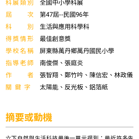
科展類別
全國中小學科展
屆次
第47屆--民國96年
科別
生活與應用科學科
得獎情形
最佳創意獎
學校名稱
屏東縣萬丹鄉萬丹國民小學
指導老師
南俊傑、張庭炎
作者
張智翔、鄭竹吟、陳信宏、林政儀
關鍵字
太陽能、反光板、鋁箔紙
摘要或動機
六下自然與生活科技最後一單元提到：最近許多先