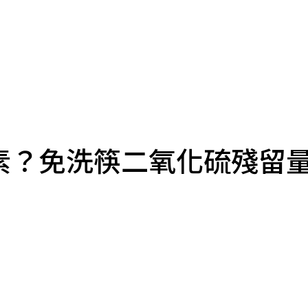
素？免洗筷二氧化硫殘留