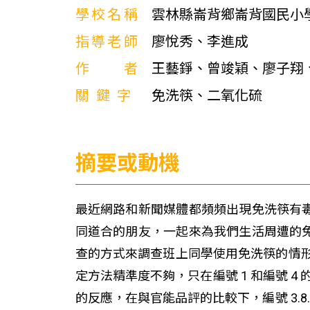
學校名稱
雲林縣崙背鄉崙背國民小
指導老師
廖悅秀、李進成
作者
王藝錚、曾竣穎、廖子翔
關鍵字
免洗筷、二氧化硫
摘要或動機
最近網路和新聞媒體都頻頻出現免洗筷有
同道合的朋友，一起來為我們生活周遭的
查的方式來調查班上同學使用免洗筷的情形
定方法精準度不夠，只在編號 1 和編號 4 
的反應，在與官能品評的比較下，編號 3.