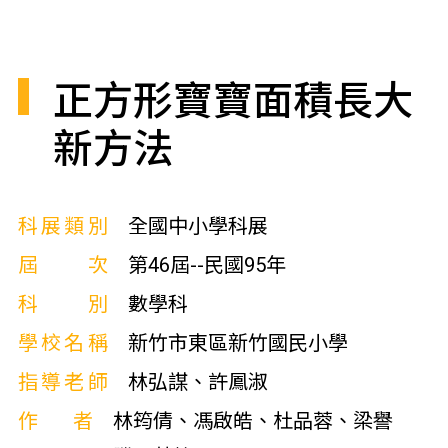
正方形寶寶面積長大
新方法
科展類別
全國中小學科展
屆次
第46屆--民國95年
科別
數學科
學校名稱
新竹市東區新竹國民小學
指導老師
林弘謀、許鳳淑
作者
林筠倩、馮啟皓、杜品蓉、梁譽