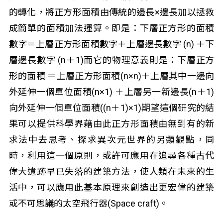
的轉化，將正方形面積由傳統的邊長×邊長加以拯救
成簡單的面積加法運算。即是：下層正方形的面積
數字＝上層正方形面積數字＋上層邊長數字 (n) ＋下
層邊長數字 (n＋1)而它的物理意義則是：下層正方
形的面積 ＝上層正方形面積(n×n)＋上層其中一邊向
外延伸一個單位面積(n×1) ＋上層另一新邊長(n＋1)
向外延伸一個單位面積((n＋1)×1)期望這個研究的結
果可以提供科學界藉由此正方形面積由無到有的新
求法中去思考、探求異次元世界的另類觀點，同
時，利用這一個原則，或許可應用在追尋各種古代
偉大遺跡早已失落的建築方法，使人類在未來的生
活中，可以應用此基本原理來創造出更宏偉的建築
或不可思議的太空飛行器(Space craft)。