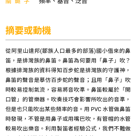
關鍵字
頻率、基音、泛音
摘要或動機
從阿里山達邦(鄒族人口最多的部落)國小借來的鼻
笛，是排灣族的鼻笛。鼻笛為何要用「鼻子」吹？
根據排灣族的資料得知百步蛇是排灣族的守護神，
鼻笛的聲音是摹仿百步蛇的聲音；且用「鼻子」吹
時較易控制氣流，容易將音吹準。鼻笛較屬於「開
口管」的管樂器。吹奏技巧會影響所吹出的音準，
但是也只能吹出某些頻率的音。用 PVC 水管做鼻笛
時發現，不管是用鼻子或用嘴巴吹，有管帽的水管
較易吹出樂音。利用製笛者經驗公式，我們不難做