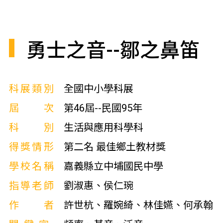
勇士之音--鄒之鼻笛
科展類別
全國中小學科展
屆次
第46屆--民國95年
科別
生活與應用科學科
得獎情形
第二名 最佳鄉土教材獎
學校名稱
嘉義縣立中埔國民中學
指導老師
劉淑惠、侯仁琬
作者
許世杭、羅婉綺、林佳嬿、何承翰