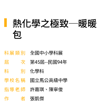
熱化學之極致─暖暖
包
科展類別
全國中小學科展
屆次
第45屆--民國94年
科別
化學科
學校名稱
國立馬公高級中學
指導老師
許嘉琪、陳寧俊
作者
張凱傑