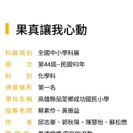
果真讓我心動
科展類別
全國中小學科展
屆次
第44屆--民國93年
科別
化學科
得獎情形
第一名
學校名稱
高雄縣茄萣鄉成功國民小學
指導老師
蔡素伶、黃振益
作者
邱志豪、郭秋陽、陳慧怡、蘇松懋