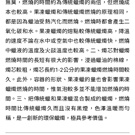
無臭，燃燒的時間約為傳統蠟燭的兩倍，但燃燒成
本也較高。果凍蠟燭和傳統蠟燭燃燒的原理相同，
都是因為蠟油受熱汽化而燃燒。燃燒時都會產生二
氧化碳和水。果凍蠟燭的熔點較傳統蠟燭高，降溫
的速度不論在水中或空氣中也較傳統蠟燭快，燃燒
中蠟液的溫度及火燄溫度也較高。二、燭芯對蠟燭
燃燒時間的長短有很大的影響，浸過蠟油的棉線，
燭芯較粗，燭芯長約1-2公分的果凍蠟燭燃燒時間較
久。此外，容器的形狀、果凍蠟的量也會影響果凍
蠟燭燃燒的時間，惟氣泡較多並不能增加燃燒的時
間。三、把傳統蠟和果凍蠟混合製成的蠟燭，燃燒
時間比傳統蠟燭久而且沒有黑煙，色澤溫暖而勻
稱，是一創新的環保蠟燭，極具參考價值。