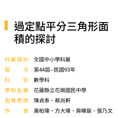
過定點平分三角形面
積的探討
科展類別
全國中小學科展
屆次
第44屆--民國93年
科別
數學科
學校名稱
花蓮縣立花崗國民中學
指導老師
陳貞泰、蔡尚軒
作者
黃柏瑋、方大瑋、房暐宸、張乃文