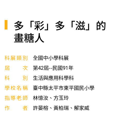
多「彩」多「滋」的
畫糖人
科展類別
全國中小學科展
屆次
第42屆--民國91年
科別
生活與應用科學科
學校名稱
臺中縣太平市東平國民小學
指導老師
林憶汝、方玉玲
作者
許晏榕、黃柏瑞、解家威