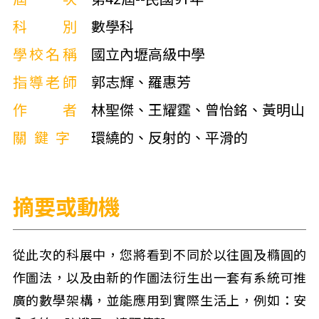
科別
數學科
學校名稱
國立內壢高級中學
指導老師
郭志輝、羅惠芳
作者
林聖傑、王耀霆、曾怡銘、黃明山
關鍵字
環繞的、反射的、平滑的
摘要或動機
從此次的科展中，您將看到不同於以往圓及橢圓的
作圖法，以及由新的作圖法衍生出一套有系統可推
廣的數學架構，並能應用到實際生活上，例如：安