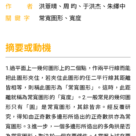
作者
洪薏晴、周 昀、于洪杰、朱繹中
關鍵字
常寬圖形、寬度
摘要或動機
1.過平面上一幾何圖形上的二個點，作兩平行線而能
把此圖形夾住，若夾住此圖形的任二平行線其距離
皆相等，則稱此圖形為「常寬圖形」。這時，此距
離就稱為常寬圖形的「寬度」。2.一般常見的幾何圖
形只有「圓」是常寬圖形，其餘皆非。經反覆研
究，得知由正奇數多邊形所造出的正奇數拱亦為常
寬圖形。3.進一步，一個多邊形所造出的多角拱是否