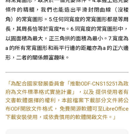
為常寬圖形，取決於一個充要條件。4.掌握上述充要
條件的精髓，我們也能造出平滑封閉曲線（沒稜
角）的常寬圖形。5.任何同寬度的常寬圖形都是等周
長，其周長恰等於寬度*π。6.同寬度的常寬圖形中，
以圓面積為最大，正三角拱的面積為最小。7.寬度為
a 的所有常寬圖形和兩平行邊的距離亦為a 的正六邊
形，二者的關係頗富趣味。
「為配合國家發展委員會「推動ODF-CNS15251為政
府為文件標準格式實施計畫」，以及 提供使用者有
文書軟體選擇的權利，本館檔案下載部分文件將公
布ODF開放文件格式， 免費開源軟體可至LibreOffice
下載安裝使用，或依貴慣用的軟體開啟文件。」