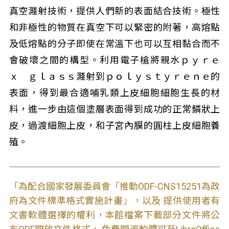
真空濺射技術，提供人們新的表面結合技術。極性
和非極性的物質在真空下可以緊密的附著，高熔點
及低熔點的分子即使在常溫下也可以互相黏合而不
會破壞之間的構型。利用電子槍將親水ｐｙｒｅ
ｘ ｇｌａｓｓ濺射到ｐｏｌｙｓｔｙｒｅｎｅ的
表面，得到最合適哺乳類上皮細胞細胞生長的材
料，進一步由這個塗層表面得到成功的正常鱗狀上
皮，過渡細胞上皮，和子宮內膜的圓柱上皮細胞養
殖。
「為配合國家發展委員會「推動ODF-CNS15251為政
府為文件標準格式實施計畫」，以及 提供使用者有
文書軟體選擇的權利，本館檔案下載部分文件將公