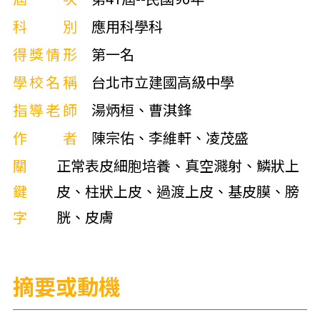
科別
應用科學科
得獎情形
第一名
學校名稱
台北市立建國高級中學
指導老師
湯炳桓、曹淇鋒
作者
陳宗佑、李維軒、凌茂盛
關
正常表皮細胞培養、真空濺射、鱗狀上
鍵
皮、柱狀上皮、過渡上皮、基皮膜、膀
字
胱、皮膚
摘要或動機