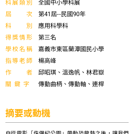
科展類別
全國中小學科展
屆次
第41屆--民國90年
科別
應用科學科
得獎情形
第三名
學校名稱
嘉義市東區蘭潭國民小學
指導老師
楊高峰
作者
邱昭琪、溫逸帆、林君嶽
關鍵字
傳動曲柄、傳動軸、連桿
摘要或動機
自從電影「侏儸紀公園」帶動恐龍熱之後，讓我們