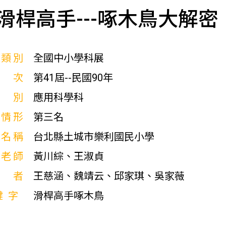
滑桿高手---啄木鳥大解密
展類別
全國中小學科展
屆次
第41屆--民國90年
科別
應用科學科
獎情形
第三名
校名稱
台北縣土城市樂利國民小學
導老師
黃川綜、王淑貞
作者
王慈涵、魏靖云、邱家琪、吳家薇
鍵字
滑桿高手啄木鳥