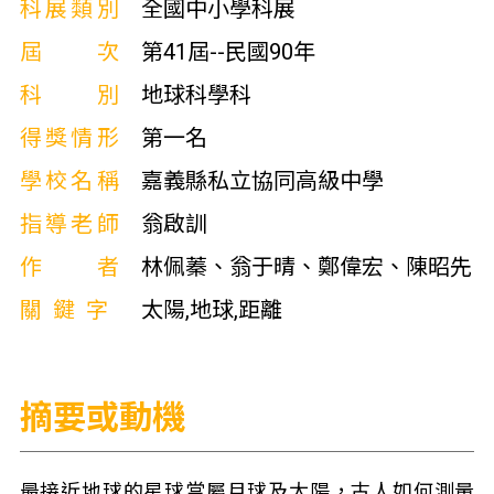
科展類別
全國中小學科展
屆次
第41屆--民國90年
科別
地球科學科
得獎情形
第一名
學校名稱
嘉義縣私立協同高級中學
指導老師
翁啟訓
作者
林佩蓁、翁于晴、鄭偉宏、陳昭先
關鍵字
太陽,地球,距離
摘要或動機
最接近地球的星球當屬月球及太陽，古人如何測量