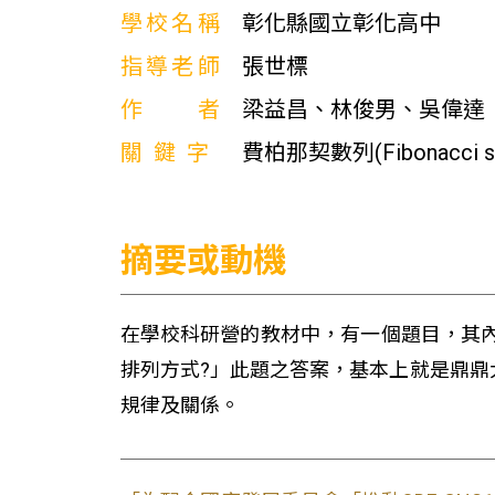
學校名稱
彰化縣國立彰化高中
指導老師
張世標
作者
梁益昌、林俊男、吳偉達
關鍵字
費柏那契數列(Fibonacci s
摘要或動機
在學校科研營的教材中，有一個題目，其
排列方式?」此題之答案，基本上就是鼎鼎大名的
規律及關係。