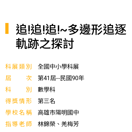
追!追!追!~多邊形追逐
軌跡之探討
科展類別
全國中小學科展
屆次
第41屆--民國90年
科別
數學科
得獎情形
第三名
學校名稱
高雄市陽明國中
指導老師
林錦榮、羌梅芳