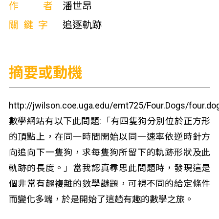
作者
潘世昂
關鍵字
追逐軌跡
摘要或動機
http://jwilson.coe.uga.edu/emt725/Four.Dogs/four.do
數學網站有以下此問題:「有四隻狗分別位於正方形
的頂點上，在同一時間開始以同一速率依逆時針方
向追向下一隻狗，求每隻狗所留下的軌跡形狀及此
軌跡的長度。」當我認真尋思此問題時，發現這是
個非常有趣複雜的數學謎題，可視不同的給定條件
而變化多端，於是開始了這趟有趣的數學之旅。