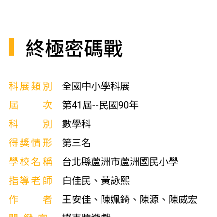
終極密碼戰
科展類別
全國中小學科展
屆次
第41屆--民國90年
科別
數學科
得獎情形
第三名
學校名稱
台北縣蘆洲市蘆洲國民小學
指導老師
白佳民、黃詠熙
作者
王安佳、陳姵錡、陳源、陳威宏