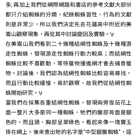
多; 再加上我們從網際網路和書店的參考文獻大部份
都只介紹蜘蛛的分類，紀錄蜘蛛習性、行為的文獻
則是非常少，所以我們決定先去花蓮高中附近的美
崙山觀察現象，再從其中討論變因及實驗。\r
在美崙山我們看到二十幾種結網性蜘蛛及十幾種游
走性蜘蛛，發現游走性蜘蛛行動力較高；而結網性
蜘蛛比較不喜歡動，等待獵物撞進網才會去捕食獵
物。討論後，我們認為結網性蜘蛛比較容易尋找，
而且行動比較緩慢，易於觀察，故我們從結網性蜘
蛛開始研究。\r
當我們在採集各重結網性蜘蛛，發現兩旁雪茄花上
面一整片大多是同一種蜘蛛，牠們的腹部背面是銀
色的，而且頭、胸部呈翠綠色，看起來像一塊寶玉
掛在網上。後來查出牠的名字是"中型銀腹蜘蛛"，這