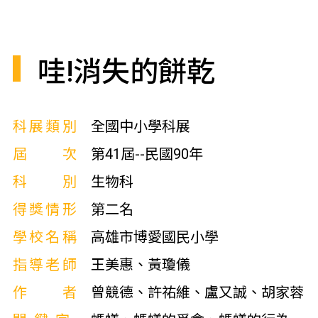
哇!消失的餅乾
科展類別
全國中小學科展
屆次
第41屆--民國90年
科別
生物科
得獎情形
第二名
學校名稱
高雄市博愛國民小學
指導老師
王美惠、黃瓊儀
作者
曾競德、許祐維、盧又誠、胡家蓉