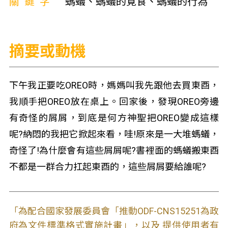
關鍵字
螞蟻、螞蟻的覓食、螞蟻的行為
摘要或動機
下午我正要吃OREO時，媽媽叫我先跟他去買東酉，
我順手把OREO放在桌上。回家後，發現OREO旁邊
有奇怪的屑屑，到底是何方神聖把OREO變成這樣
呢?納悶的我把它掀起來看，哇!原來是一大堆螞蟻，
奇怪了!為什麼會有這些屑屑呢?書裡面的螞蟻搬東酉
不都是一群合力扛起東酉的，這些屑屑要給誰呢?
「為配合國家發展委員會「推動ODF-CNS15251為政
府為文件標準格式實施計畫」，以及 提供使用者有