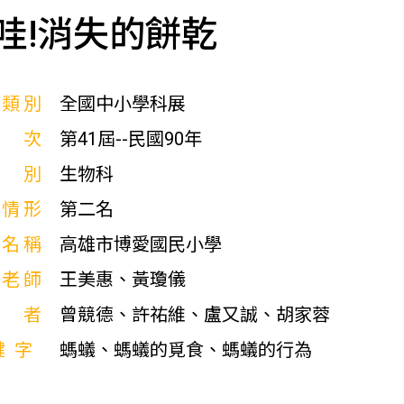
哇!消失的餅乾
展類別
全國中小學科展
屆次
第41屆--民國90年
科別
生物科
獎情形
第二名
校名稱
高雄市博愛國民小學
導老師
王美惠、黃瓊儀
作者
曾競德、許祐維、盧又誠、胡家蓉
鍵字
螞蟻、螞蟻的覓食、螞蟻的行為