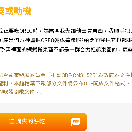
要或動機
我正要吃OREO時，媽媽叫我先跟他去買東酉，我順手把O
到底是何方神聖把OREO變成這樣呢?納悶的我把它掀起
呢?書裡面的螞蟻搬東酉不都是一群合力扛起東酉的，這些
配合國家發展委員會「推動ODF-CNS15251為政府為
權利，本館檔案下載部分文件將公布ODF開放文件格式， 免費
的軟體開啟文件。」
哇!消失的餅乾