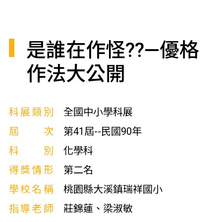
是誰在作怪??—優格
作法大公開
科展類別
全國中小學科展
屆次
第41屆--民國90年
科別
化學科
得獎情形
第二名
學校名稱
桃園縣大溪鎮瑞祥國小
指導老師
莊錦蓮、梁淑敏