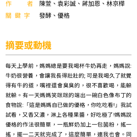
作者
陳萱、袁彩誠、蔣加恩、林京樺
關鍵字
發酵、優格
摘要或動機
每天上學前，媽媽總是要我喝杯牛奶再走，媽媽說:
牛奶很營養，會讓我長得壯壯的; 可是我喝久了就覺
得有牛的道，嘴裡還會臭臭的，很不喜歡喝，能躲
就躲。有一天媽媽笑咪咪的端出一碗白色像布丁的
食物說:「這是媽媽自已做的優格，你吃吃看!」我試
試看，又香又濃，淋上各種果醬，好吃極了!媽媽說
優格的作法很簡單，一瓶鮮奶加上一包菌粉，搖一
搖，擺一二天就完成了，這麼簡單，連我也會。同