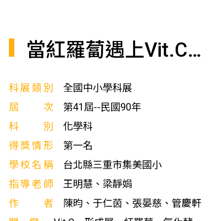
當紅羅蔔遇上Vit.C…
科展類別
全國中小學科展
屆次
第41屆--民國90年
科別
化學科
得獎情形
第一名
學校名稱
台北縣三重市集美國小
指導老師
王明慧、梁靜娟
作者
陳昀、于仁茵、張晏慈、管慶軒