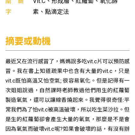
關鍵
Vit.C、形成層、紅羅蔔、氧化酵
字
素、點滴定法
摘要或動機
最近又在流行感冒了，媽媽說多吃vit.c片可以預防感
冒。我在書上知道疏果中也含有大量的vit.c，只是
vit.c既怕高溫又怕空氣; 很容易氧化。但是記得有一
次姐姐說過，自然課時老師教過他們用生的紅蘿蔔
製造氧氣，還可以讓線香燒起來。我覺得很奇怪:平
常我們為了怕vit.c被高溫破壞，所以吃生菜沙拉。但
是生的紅蘿蔔卻會產生大量的氧氣，那麼是不是會
因為氧氣而破壞vit.c呢?如果會破壞的話，有沒有辦