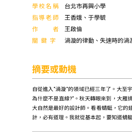
學校名稱
台北市再興小學
指導老師
王香娥、于學毓
作者
王啟倫
關鍵字
渦漩的律動、失速時的渦
摘要或動機
自從進入"渦漩"的領域已經三年了。大至
為什麼不是直線?"。秋天轉眼來到，大雁
大自然是最好的設計師。看看蜻蜓，它的翅
計，必有道理。我就從基本起，要知道蜻蜓