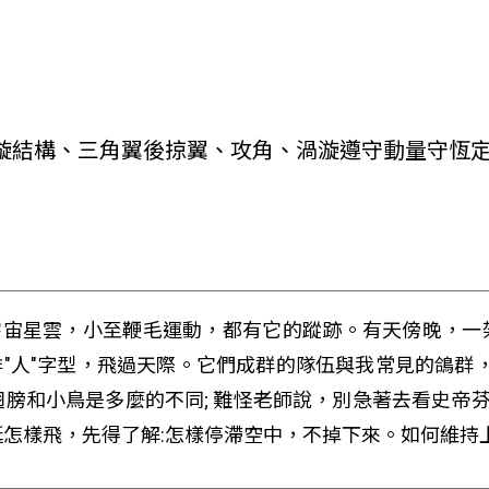
漩結構、三角翼後掠翼、攻角、渦漩遵守動量守恆
宇宙星雲，小至鞭毛運動，都有它的蹤跡。有天傍晚，一架
排"人"字型，飛過天際。它們成群的隊伍與我常見的鴿群
膀和小鳥是多麼的不同; 難怪老師說，別急著去看史帝芬
怎樣飛，先得了解:怎樣停滯空中，不掉下來。如何維持