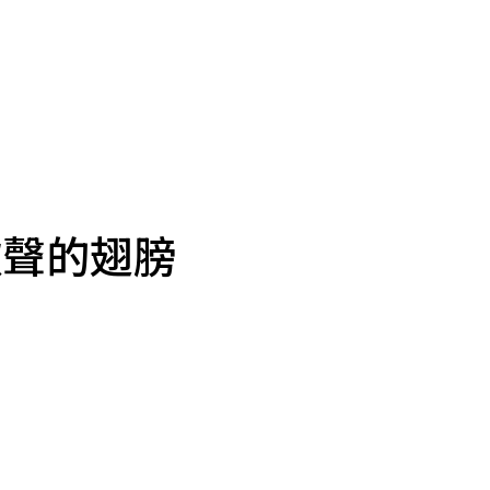
歌聲的翅膀