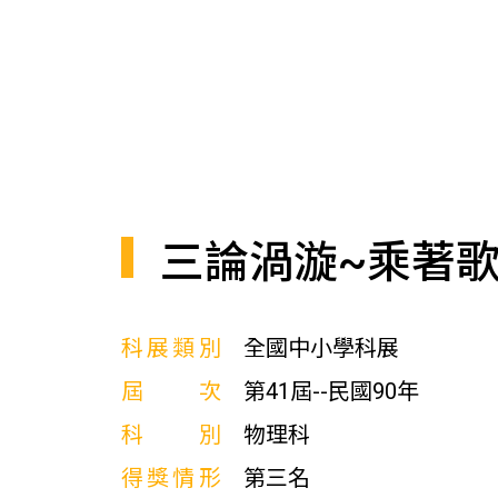
三論渦漩~乘著
科展類別
全國中小學科展
屆次
第41屆--民國90年
科別
物理科
得獎情形
第三名