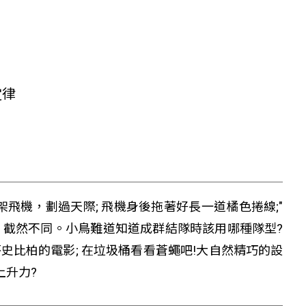
定律
飛機，劃過天際; 飛機身後拖著好長一道橘色捲線;"
，截然不同。小鳥難道知道成群結隊時該用哪種隊型?
史比柏的電影; 在垃圾桶看看蒼蠅吧!大自然精巧的設
上升力?