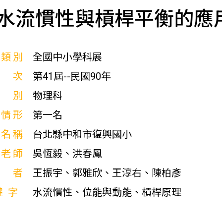
水流慣性與槓桿平衡的應
展類別
全國中小學科展
屆次
第41屆--民國90年
科別
物理科
獎情形
第一名
校名稱
台北縣中和市復興國小
導老師
吳恆毅、洪春鳳
作者
王振宇、郭雅欣、王淳右、陳柏彥
鍵字
水流慣性、位能與動能、槓桿原理