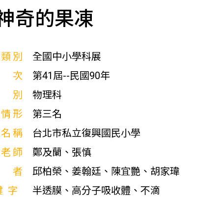
神奇的果凍
展類別
全國中小學科展
屆次
第41屆--民國90年
科別
物理科
獎情形
第三名
校名稱
台北市私立復興國民小學
導老師
鄭及蘭、張慎
作者
邱柏榮、姜翰廷、陳宜艷、胡家瑋
鍵字
半透膜、高分子吸收體、不滴