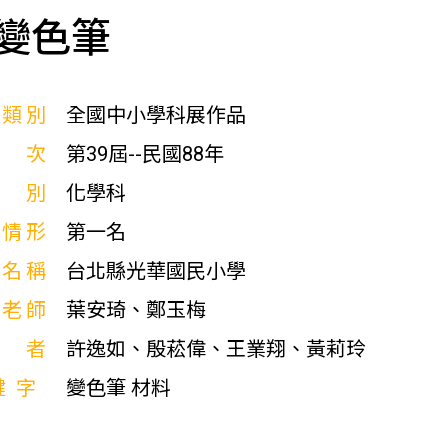
變色筆
展類別
全國中小學科展作品
屆次
第39屆--民國88年
科別
化學科
獎情形
第一名
校名稱
台北縣光華國民小學
導老師
葉安琦、鄭玉梅
作者
許逸如、殷菘偉、王業翔、黃莉玲
鍵字
變色筆 材料