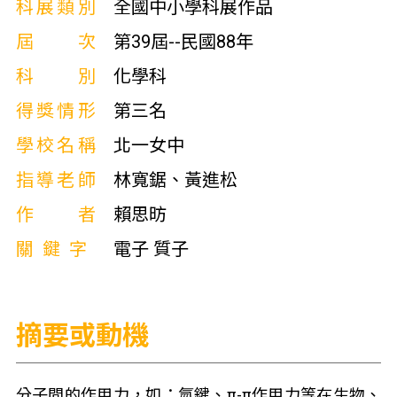
科展類別
全國中小學科展作品
屆次
第39屆--民國88年
科別
化學科
得獎情形
第三名
學校名稱
北一女中
指導老師
林寬鋸、黃進松
作者
賴思昉
關鍵字
電子 質子
摘要或動機
分子間的作用力，如：氫鍵、
π-π
作用力等在生物、