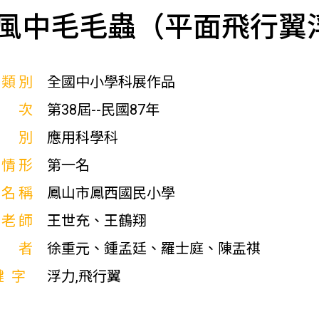
風中毛毛蟲（平面飛行翼
展類別
全國中小學科展作品
屆次
第38屆--民國87年
科別
應用科學科
獎情形
第一名
校名稱
鳳山市鳳西國民小學
導老師
王世充、王鶴翔
作者
徐重元、鍾孟廷、羅士庭、陳盂祺
鍵字
浮力,飛行翼