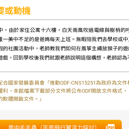
要或動機
中，由於家住公寓十六樓，白天南風吹過電線與樹梢的
唯一美中不足的是爸媽每天上班。無暇陪我們去學校或中
假的社團活動中，老師教我們如何在風箏主繩放猴子的遊
遊戲，回到學校後我們就跟老師說明這個構想，老師認為
配合國家發展委員會「推動ODF-CNS15251為政府為
權利，本館檔案下載部分文件將公布ODF開放文件格式， 免費
的軟體開啟文件。」
風中毛毛蟲（平面飛行翼浮力探討）