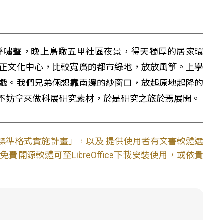
呼嘯聲，晚上鳥瞰五甲社區夜景，得天獨厚的居家環
正文化中心，比較寬廣的都市綠地，放放風箏。上學
戲。我們兄弟倆想靠南邊的紗窗口，放起原地起降的
不妨拿來做科展研究素材，於是研究之旅於焉展開。
文件標準格式實施計畫」，以及 提供使用者有文書軟體選
開源軟體可至LibreOffice下載安裝使用，或依貴