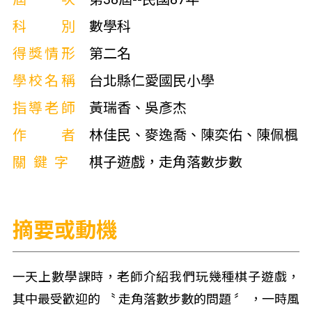
科別
數學科
得獎情形
第二名
學校名稱
台北縣仁愛國民小學
指導老師
黃瑞香、吳彥杰
作者
林佳民、麥逸喬、陳奕佑、陳佩楓
關鍵字
棋子遊戲，走角落數步數
摘要或動機
一天上數學課時，老師介紹我們玩幾種棋子遊戲，
其中最受歡迎的 〝 走角落數步數的問題 〞 ，一時風