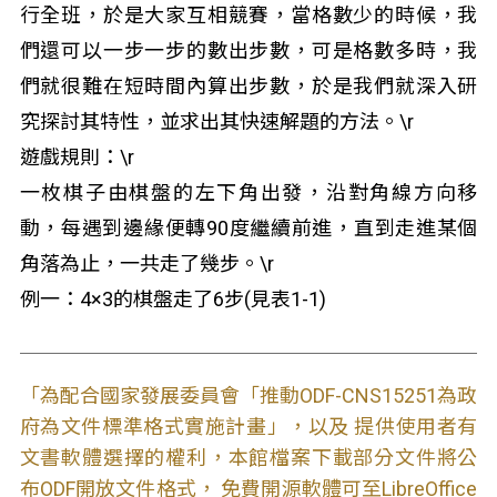
行全班，於是大家互相競賽，當格數少的時候，我
們還可以一步一步的數出步數，可是格數多時，我
們就很難在短時間內算出步數，於是我們就深入研
究探討其特性，並求出其快速解題的方法。\r
遊戲規則：\r
一枚棋子由棋盤的左下角出發，沿對角線方向移
動，每遇到邊緣便轉90度繼續前進，直到走進某個
角落為止，一共走了幾步。\r
例一：4×3的棋盤走了6步(見表1-1)
「為配合國家發展委員會「推動ODF-CNS15251為政
府為文件標準格式實施計畫」，以及 提供使用者有
文書軟體選擇的權利，本館檔案下載部分文件將公
布ODF開放文件格式， 免費開源軟體可至LibreOffice