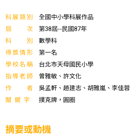
科展類別
全國中小學科展作品
屆次
第38屆--民國87年
科別
數學科
得獎情形
第一名
學校名稱
台北市天母國民小學
指導老師
曾雅敏、許文化
作者
吳孟軒、趙建志、胡雅嵐、李佳蓉
關鍵字
撲克牌，圓圈
摘要或動機