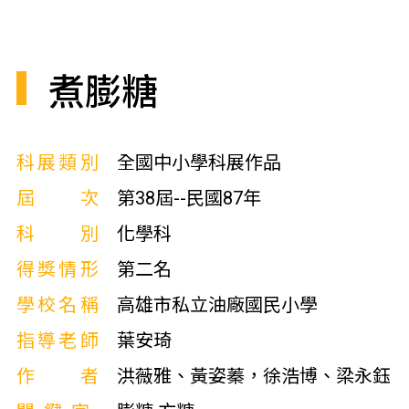
煮膨糖
科展類別
全國中小學科展作品
屆次
第38屆--民國87年
科別
化學科
得獎情形
第二名
學校名稱
高雄市私立油廠國民小學
指導老師
葉安琦
作者
洪薇雅、黃姿蓁，徐浩博、梁永鈺