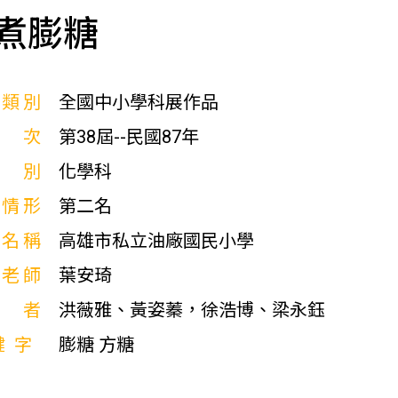
煮膨糖
展類別
全國中小學科展作品
屆次
第38屆--民國87年
科別
化學科
獎情形
第二名
校名稱
高雄市私立油廠國民小學
導老師
葉安琦
作者
洪薇雅、黃姿蓁，徐浩博、梁永鈺
鍵字
膨糖 方糖