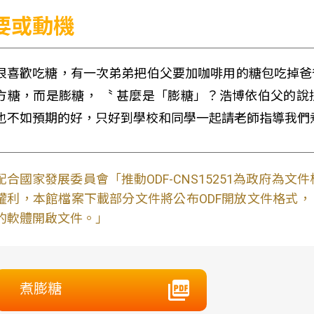
要或動機
很喜歡吃糖，有一次弟弟把伯父要加咖啡用的糖包吃掉爸
方糖，而是膨糖， 〝 甚麼是「膨糖」？浩博依伯父的
也不如預期的好，只好到學校和同學一起請老師指導我們
配合國家發展委員會「推動ODF-CNS15251為政府為
權利，本館檔案下載部分文件將公布ODF開放文件格式， 免費
的軟體開啟文件。」
煮膨糖